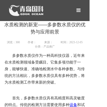
网站首页
水质检测的新宠——多参数水质仪的优
产品中心
势与应用前景
租赁服务
浏览：
300
作者：
来源：
时间：2023-12-05
分类：产品推广
新闻案例
多参数水质仪作为一种高科技仪器，近年来
在水质检测领域备受瞩目。它集多项功能于一
关于我们
身，能够快速、准确地检测水中各种参数。与传
合作伙伴
统的方法相比，多参数水质仪具有多种优势，将
为水质检测工作带来新的突破。
联系我们
首先，多参数水质仪具有高精度和高灵敏度
的特点。传统的检测方法需要使用多种
设备
和试